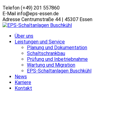
Telefon
(+49) 201 557860
E-Mail
info@eps-essen.de
Adresse
Centrumstraße 44 | 45307 Essen
Über uns
Leistungen und Service
Planung und Dokumentation
Schaltschrankbau
Prüfung und Inbetriebnahme
Wartung und Migration
EPS-Schaltanlagen Buschkühl
News
Karriere
Kontakt
Author Archives: Christian
Lüning
Home
Articles Posted by Christian Lüning