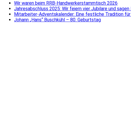
Wir waren beim RRB-Handwerkerstammtisch 2026
Jahresabschluss 2025: Wir feiern vier Jubilare und sagen
Mitarbeiter-Adventskalender: Eine festliche Tradition f
Johann „Hans“ Buschkühl – 80. Geburtstag
Dem Handwerk verpflichtet
Ein Unternehmen
der RRB Gruppe