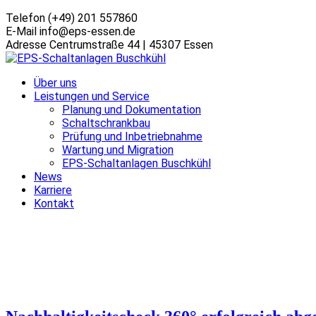
Telefon
(+49) 201 557860
E-Mail
info@eps-essen.de
Adresse
Centrumstraße 44 | 45307 Essen
Über uns
Leistungen und Service
Planung und Dokumentation
Schaltschrankbau
Prüfung und Inbetriebnahme
Wartung und Migration
EPS-Schaltanlagen Buschkühl
News
Karriere
Kontakt
Allgemein
Home
Blog
Archive by Category "Allgemein"