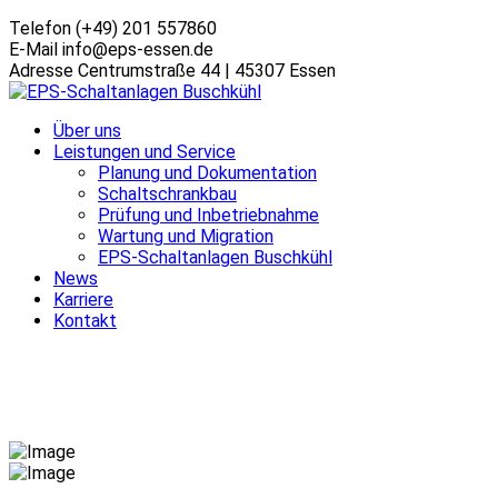
Telefon
(+49) 201 557860
E-Mail
info@eps-essen.de
Adresse
Centrumstraße 44 | 45307 Essen
Über uns
Leistungen und Service
Planung und Dokumentation
Schaltschrankbau
Prüfung und Inbetriebnahme
Wartung und Migration
EPS-Schaltanlagen Buschkühl
News
Karriere
Kontakt
Referenzen
Home
Projekte
Industriebau Musterhausen